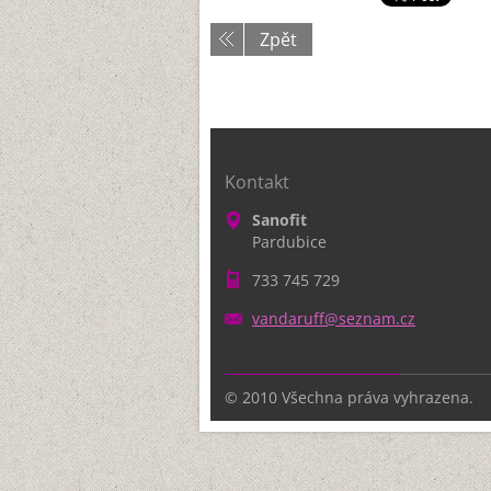
Zpět
Kontakt
Sanofit
Pardubice
733 745 729
vandaruf
f@seznam
.cz
© 2010 Všechna práva vyhrazena.