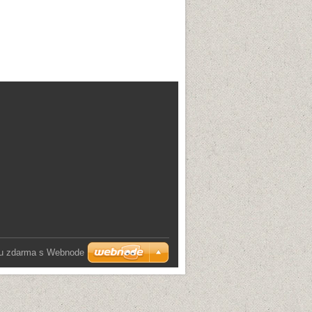
u zdarma s Webnode