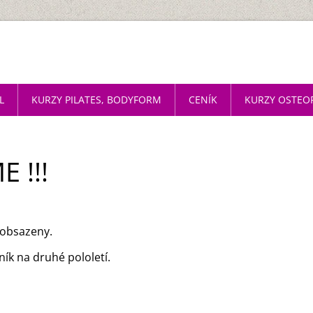
L
KURZY PILATES, BODYFORM
CENÍK
KURZY OSTEO
 !!!
 obsazeny.
ík na druhé pololetí.